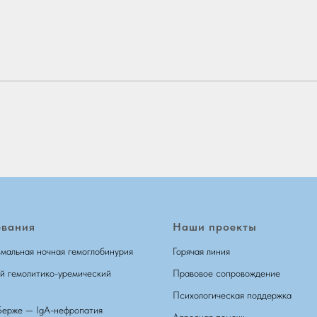
евания
Наши проекты
мальная ночная гемоглобинурия
Горячая линия
й гемолитико-уремический
Правовое сопровождение
Психологическая поддержка
Берже — IgA-нефропатия