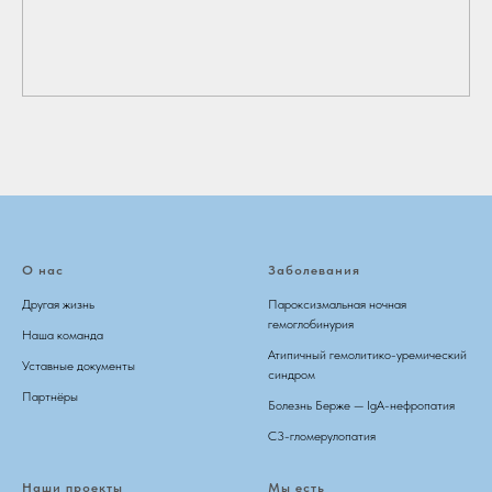
О нас
Заболевания
Другая жизнь
Пароксизмальная ночная
гемоглобинурия
Наша команда
Атипичный гемолитико-уремический
Уставные документы
синдром
Партнёры
Болезнь Берже — IgA-нефропатия
C3-гломерулопатия
Наши проекты
Мы есть